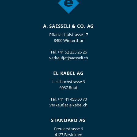
A. SAESSELI & CO. AG
Pflanzschulstrasse 17
8400 Winterthur
Tel.
+41 52 235 26 26
verkauf[at]saesseli.ch
EL KABEL AG
Leisibachstrasse 9
6037 Root
Tel.
+41 41 455 50 70
verkauf[at]elkabel.ch
STANDARD AG
Freulerstrasse 6
4127 Birsfelden