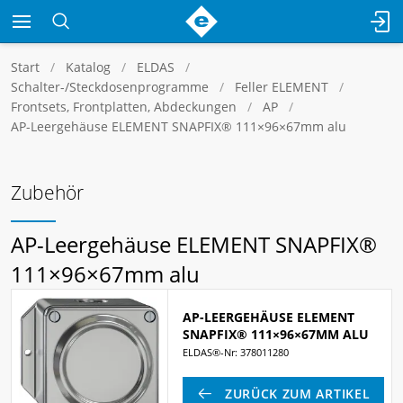
Start
Katalog
ELDAS
Schalter-/Steckdosenprogramme
Feller ELEMENT
Frontsets, Frontplatten, Abdeckungen
AP
AP-Leergehäuse ELEMENT SNAPFIX® 111×96×67mm alu
Zubehör
AP-Leergehäuse ELEMENT SNAPFIX®
111×96×67mm alu
AP-LEERGEHÄUSE ELEMENT
SNAPFIX® 111×96×67MM ALU
ELDAS®-Nr: 378011280
ZURÜCK ZUM ARTIKEL