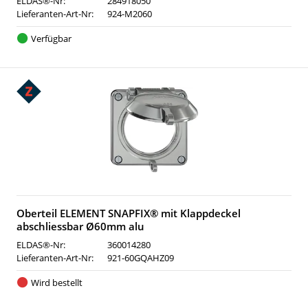
ELDAS®-Nr:
284918050
Lieferanten-Art-Nr:
924-M2060
Verfügbar
Oberteil ELEMENT SNAPFIX® mit Klappdeckel
abschliessbar Ø60mm alu
ELDAS®-Nr:
360014280
Lieferanten-Art-Nr:
921-60GQAHZ09
Wird bestellt