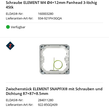
Schraube ELEMENT M4 Ø4×12mm Panhead 3-löchig
4Stk
ELDAS®-Nr:
160003280
Lieferanten-Art-Nr:
934-921PH3GQA
Verfügbar
Zwischenstück ELEMENT SNAPFIX® mit Schrauben und
Dichtung 87×87×8.5mm
ELDAS®-Nr:
284011280
Lieferanten-Art-Nr:
922-85GQA09