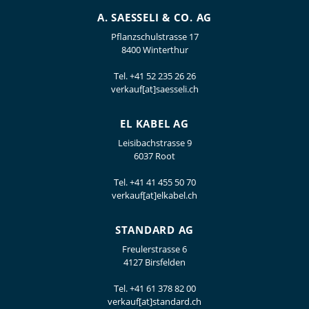
A. SAESSELI & CO. AG
Pflanzschulstrasse 17
8400 Winterthur
Tel.
+41 52 235 26 26
verkauf[at]saesseli.ch
EL KABEL AG
Leisibachstrasse 9
6037 Root
Tel.
+41 41 455 50 70
verkauf[at]elkabel.ch
STANDARD AG
Freulerstrasse 6
4127 Birsfelden
Tel.
+41 61 378 82 00
verkauf[at]standard.ch