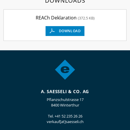
DOWNLOADS
REACh Deklaration
(372.5 KB)
DOWNLOAD
A. SAESSELI & CO. AG
Pflanzschulstrasse 17
8400 Winterthur
Tel.
+41 52 235 26 26
verkauf[at]saesseli.ch