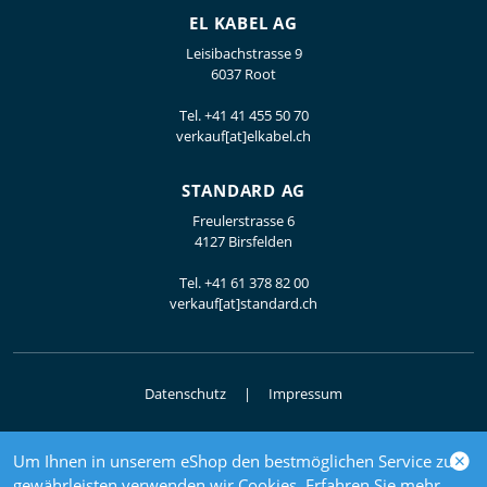
EL KABEL AG
Leisibachstrasse 9
6037 Root
Tel.
+41 41 455 50 70
verkauf[at]elkabel.ch
STANDARD AG
Freulerstrasse 6
4127 Birsfelden
Tel.
+41 61 378 82 00
verkauf[at]standard.ch
Datenschutz
Impressum
Um Ihnen in unserem eShop den bestmöglichen Service zu
© 2026 Elektrogrosshandel
gewährleisten verwenden wir Cookies. Erfahren Sie mehr