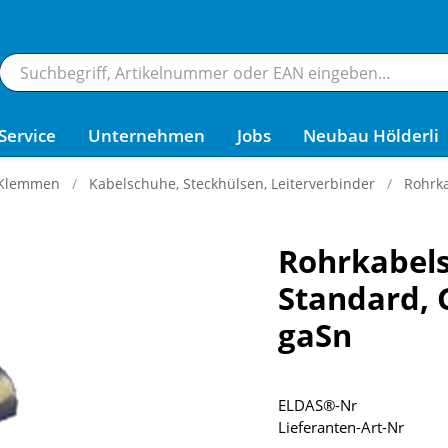
Service
Unternehmen
Jobs
Neubau Hölderli
 Klemmen
Kabelschuhe, Steckhülsen, Leiterverbinder
Rohrka
Rohrkabel
Standard, 
gaSn
ELDAS®-Nr
Lieferanten-Art-Nr