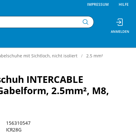
IMPRESSUM
HILFE
belschuhe mit Sichtloch, nicht isoliert
2.5 mm²
schuh INTERCABLE
Gabelform, 2.5mm², M8,
156310547
ICR28G