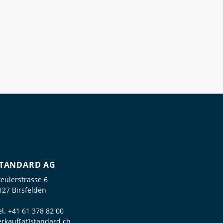
TANDARD AG
reulerstrasse 6
127 Birsfelden
el.
+41 61 378 82 00
erkauf[at]standard.ch