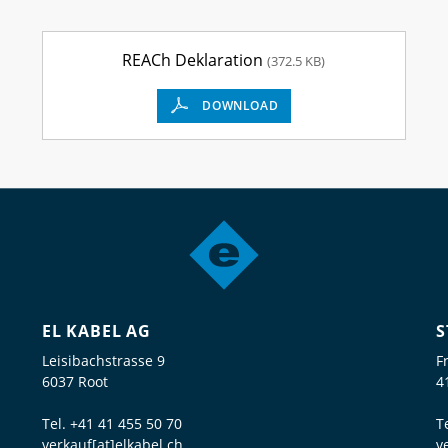
REACh Deklaration
(372.5 KB)
DOWNLOAD
EL KABEL AG
S
Leisibachstrasse 9
F
6037 Root
4
Tel.
+41 41 455 50 70
T
verkauf[at]elkabel.ch
v