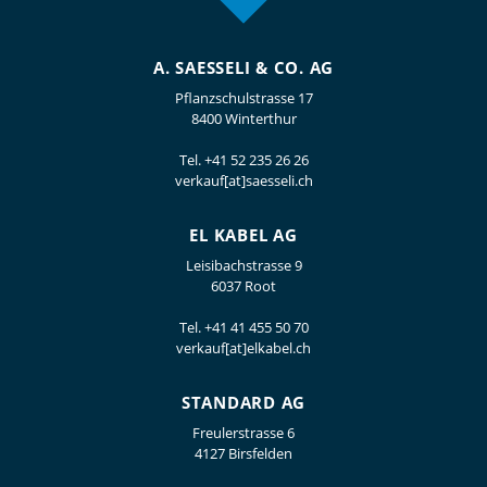
A. SAESSELI & CO. AG
Pflanzschulstrasse 17
8400 Winterthur
Tel.
+41 52 235 26 26
verkauf[at]saesseli.ch
EL KABEL AG
Leisibachstrasse 9
6037 Root
Tel.
+41 41 455 50 70
verkauf[at]elkabel.ch
STANDARD AG
Freulerstrasse 6
4127 Birsfelden