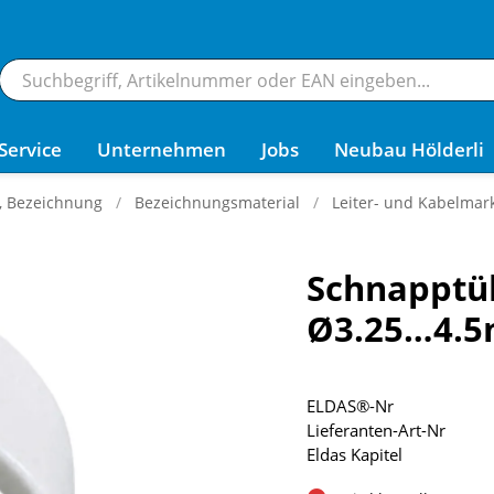
Service
Unternehmen
Jobs
Neubau Hölderli
g, Bezeichnung
Bezeichnungsmaterial
Leiter- und Kabelmark
Schnapptül
Ø3.25…4.5m
ELDAS®-Nr
Lieferanten-Art-Nr
Eldas Kapitel