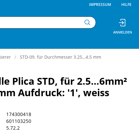
IMPRESSUM
HILFE
ierer
STD-09. für Durchmesser 3.25…4.5 mm
le Plica STD, für 2.5…6mm²
m Aufdruck: '1', weiss
174300418
601103250
5.72.2