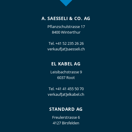
A. SAESSELI & CO. AG
Pflanzschulstrasse 17
8400 Winterthur
Tel.
+41 52 235 26 26
verkauf[at]saesseli.ch
EL KABEL AG
Leisibachstrasse 9
6037 Root
Tel.
+41 41 455 50 70
verkauf[at]elkabel.ch
STANDARD AG
Freulerstrasse 6
4127 Birsfelden