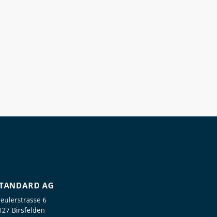
TANDARD AG
reulerstrasse 6
127 Birsfelden