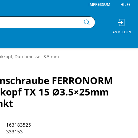
IMPRESSUM
HILFE
nkkopf, Durchmesser 3.5 mm
enschraube FERRONORM
kopf TX 15 Ø3.5×25mm
nkt
163183525
333153