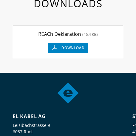
DOWNLOADS
REACh Deklaration
(46.4 KB)
DOWNLOAD
EL KABEL AG
S
Leisibachstrasse 9
F
6037 Root
4