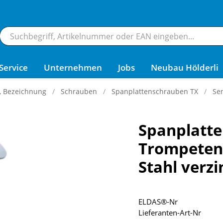
Service
Unternehmen
Jobs
Neubau Hölderli
g, Bezeichnung
Schrauben
Spanplattenschrauben TX
Se
Spanplatt
Trompeten
Stahl verzi
ELDAS®-Nr
Lieferanten-Art-Nr