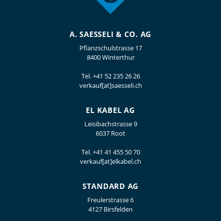
A. SAESSELI & CO. AG
Pflanzschulstrasse 17
8400 Winterthur
Tel.
+41 52 235 26 26
verkauf[at]saesseli.ch
EL KABEL AG
Leisibachstrasse 9
6037 Root
Tel.
+41 41 455 50 70
verkauf[at]elkabel.ch
STANDARD AG
Freulerstrasse 6
4127 Birsfelden