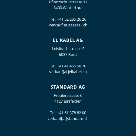
Pflanzschulstrasse 17
8400 Winterthur
Tel.
+41 52 235 26 26
verkauf[at]saesseli.ch
EL KABEL AG
Leisibachstrasse 9
6037 Root
Tel.
+41 41 455 50 70
verkauf[at]elkabel.ch
STANDARD AG
Freulerstrasse 6
4127 Birsfelden
Tel.
+41 61 378 82 00
verkauf[at]standard.ch