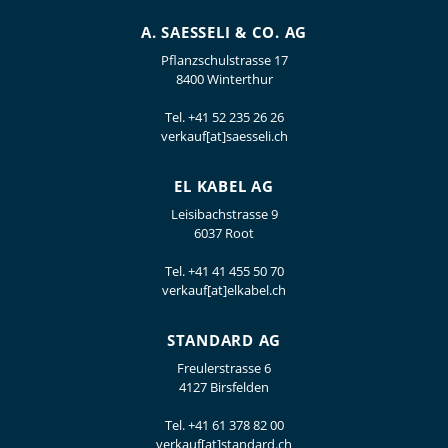
A. SAESSELI & CO. AG
Pflanzschulstrasse 17
8400 Winterthur
Tel.
+41 52 235 26 26
verkauf[at]saesseli.ch
EL KABEL AG
Leisibachstrasse 9
6037 Root
Tel.
+41 41 455 50 70
verkauf[at]elkabel.ch
STANDARD AG
Freulerstrasse 6
4127 Birsfelden
Tel.
+41 61 378 82 00
verkauf[at]standard.ch