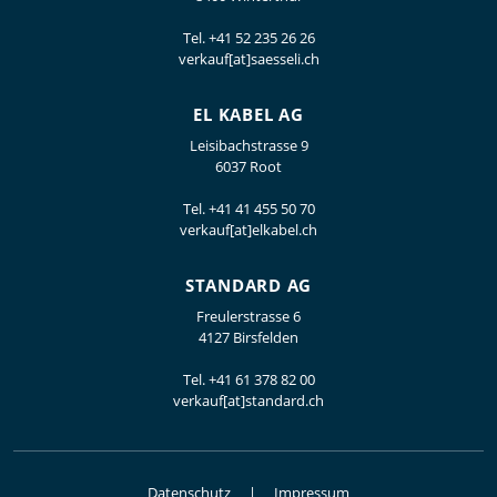
Tel.
+41 52 235 26 26
verkauf[at]saesseli.ch
EL KABEL AG
Leisibachstrasse 9
6037 Root
Tel.
+41 41 455 50 70
verkauf[at]elkabel.ch
STANDARD AG
Freulerstrasse 6
4127 Birsfelden
Tel.
+41 61 378 82 00
verkauf[at]standard.ch
Datenschutz
Impressum