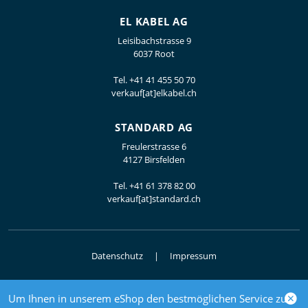
EL KABEL AG
Leisibachstrasse 9
6037 Root
Tel.
+41 41 455 50 70
verkauf[at]elkabel.ch
STANDARD AG
Freulerstrasse 6
4127 Birsfelden
Tel.
+41 61 378 82 00
verkauf[at]standard.ch
Datenschutz
Impressum
Um Ihnen in unserem eShop den bestmöglichen Service zu