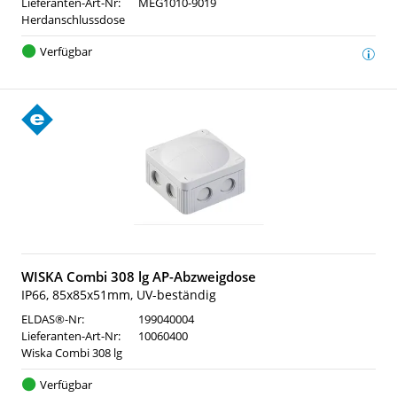
Lieferanten-Art-Nr:
MEG1010-9019
Herdanschlussdose
Verfügbar
WISKA Combi 308 lg AP-Abzweigdose
IP66, 85x85x51mm, UV-beständig
ELDAS®-Nr:
199040004
Lieferanten-Art-Nr:
10060400
Wiska Combi 308 lg
Verfügbar