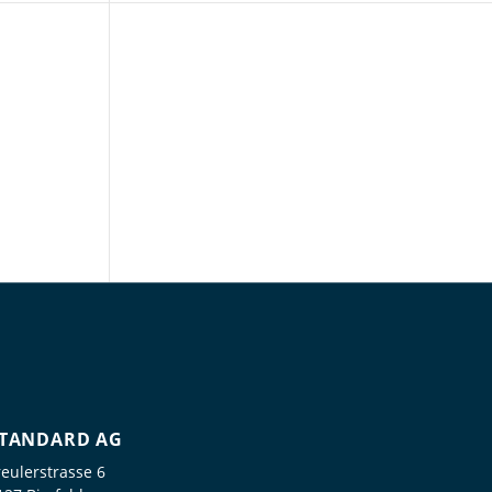
TANDARD AG
reulerstrasse 6