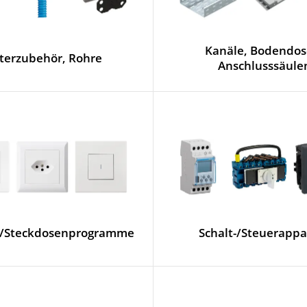
Kanäle, Bodendos
iterzubehör, Rohre
Anschlusssäule
r-/Steckdosenprogramme
Schalt-/Steuerappa