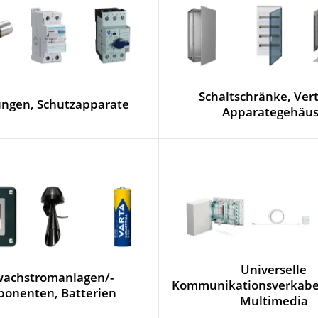
Schaltschränke, Vert
ungen, Schutzapparate
Apparategehäu
Universelle
wachstromanlagen/-
Kommunikationsverkabel
onenten, Batterien
Multimedia