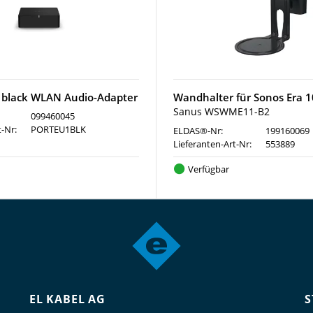
 black WLAN Audio-Adapter
Wandhalter für Sonos Era 
Sanus WSWME11-B2
099460045
t-Nr:
PORTEU1BLK
ELDAS®-Nr:
199160069
Lieferanten-Art-Nr:
553889
Verfügbar
EL KABEL AG
S