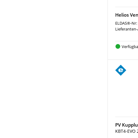
Helios Ve
ELDAS®-Nr:
Lieferanten-
Verfügba
PV Kupplu
KBT4-EVO 2