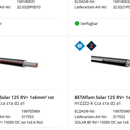
199180031
ELDAS®-Nr:
19918003
Art-Nr:
32.0320P0010
Lieferanten-Art-Nr:
32.0321P
r
Verfügbar
Solar 125 RV+ 1x6mm² rot
BETAflam Solar 125 RV+ 1
ca s1a d2 a1
H1Z2Z2-K Cca s1a d2 a1
199705969
ELDAS®-Nr:
19970590
Art-Nr:
317553
Lieferanten-Art-Nr:
317552
+ 1500V DC sw 1x6 K-Rot
SOLAR BF RV+ 1500V DC sw 1x6