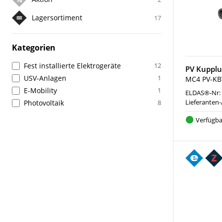
Lagersortiment
17
Kategorien
Fest installierte Elektrogeräte
12
PV Kupplu
USV-Anlagen
1
MC4 PV-KBT
E-Mobility
1
ELDAS®-Nr:
Lieferanten-
Photovoltaik
8
Verfügba