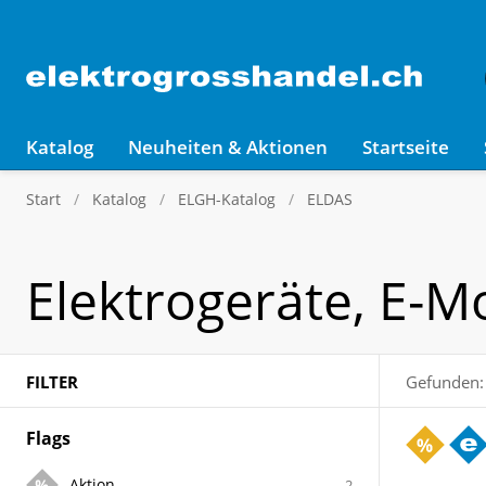
Katalog
Neuheiten & Aktionen
Startseite
Start
Katalog
ELGH-Katalog
ELDAS
Elektrogeräte, E-Mo
FILTER
Gefunden:
Flags
Aktion
2