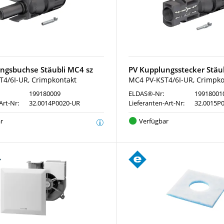
ngsbuchse Stäubli MC4 sz
PV Kupplungsstecker Stäu
4/6I-UR, Crimpkontakt
MC4 PV-KST4/6I-UR, Crimpko
199180009
ELDAS®-Nr:
19918001
Art-Nr:
32.0014P0020-UR
Lieferanten-Art-Nr:
32.0015P
r
Verfügbar