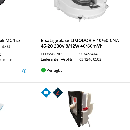
bli MC4 sz
Ersatzgebläse LIMODOR F-40/60 CNA
45-20 230V 8/12W 40/60m³/h
ntakt
ELDAS®-Nr:
907458414
0
Lieferanten-Art-Nr:
03 1246 0502
0010-UR
Verfügbar