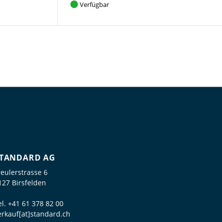
Verfügbar
TANDARD AG
reulerstrasse 6
127 Birsfelden
el.
+41 61 378 82 00
erkauf[at]standard.ch