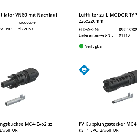
ntilator VN60 mit Nachlauf
Luftfilter zu LIMODOR TYP
226x226mm
099999241
Art-Nr:
els-vn60
ELDAS®-Nr:
09929288
Lieferanten-Art-Nr:
91110
r
Verfügbar
ngsbuchse MC4-Evo2 sz
PV Kupplungsstecker MC4-
A/6II-UR
KST4-EVO 2A/6II-UR