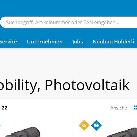
Service
Unternehmen
Jobs
Neubau Hölderli
bility, Photovoltaik
22
Ansicht: