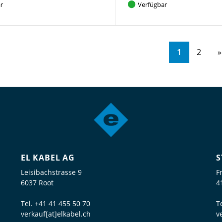
r
Verfügbar
1
2
EL KABEL AG
S
Leisibachstrasse 9
F
6037 Root
4
Tel.
+41 41 455 50 70
T
verkauf[at]elkabel.ch
v