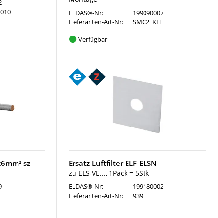
2
0010
ELDAS®-Nr:
199090007
Lieferanten-Art-Nr:
SMC2_KIT
Verfügbar
x6mm² sz
Ersatz-Luftfilter ELF-ELSN
zu ELS-VE..., 1Pack = 5Stk
9
ELDAS®-Nr:
199180002
Lieferanten-Art-Nr:
939