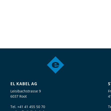
EL KABEL AG
S
Leisibachstrasse 9
F
6037 Root
4
Tel.
+41 41 455 50 70
T