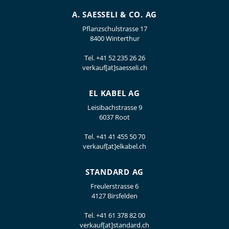
A. SAESSELI & CO. AG
Pflanzschulstrasse 17
8400 Winterthur
Tel.
+41 52 235 26 26
verkauf[at]saesseli.ch
EL KABEL AG
Leisibachstrasse 9
6037 Root
Tel.
+41 41 455 50 70
verkauf[at]elkabel.ch
STANDARD AG
Freulerstrasse 6
4127 Birsfelden
Tel.
+41 61 378 82 00
verkauf[at]standard.ch