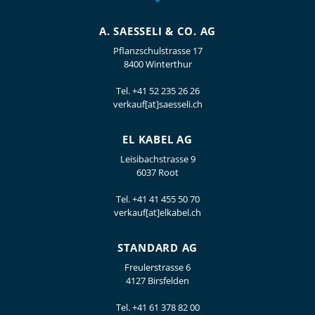
A. SAESSELI & CO. AG
Pflanzschulstrasse 17
8400 Winterthur
Tel.
+41 52 235 26 26
verkauf[at]saesseli.ch
EL KABEL AG
Leisibachstrasse 9
6037 Root
Tel.
+41 41 455 50 70
verkauf[at]elkabel.ch
STANDARD AG
Freulerstrasse 6
4127 Birsfelden
Tel.
+41 61 378 82 00