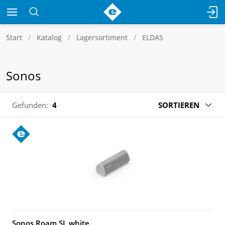
Start
Katalog
Lagersortiment
ELDAS
Sonos
Gefunden:
4
SORTIEREN
Sonos Roam SL white