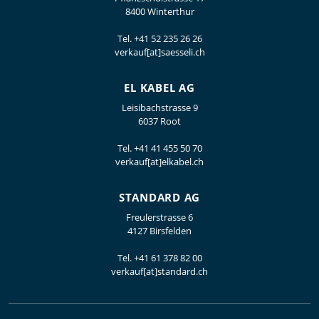
8400 Winterthur
Tel.
+41 52 235 26 26
verkauf[at]saesseli.ch
EL KABEL AG
Leisibachstrasse 9
6037 Root
Tel.
+41 41 455 50 70
verkauf[at]elkabel.ch
STANDARD AG
Freulerstrasse 6
4127 Birsfelden
Tel.
+41 61 378 82 00
verkauf[at]standard.ch