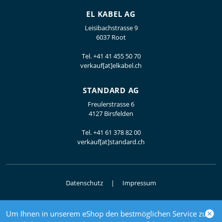
EL KABEL AG
Leisibachstrasse 9
6037 Root
Tel.
+41 41 455 50 70
verkauf[at]elkabel.ch
STANDARD AG
Freulerstrasse 6
4127 Birsfelden
Tel.
+41 61 378 82 00
verkauf[at]standard.ch
Datenschutz
Impressum
Um Ihnen in unserem eShop den bestmöglichen Service zu
© 2026 Elektrogrosshandel