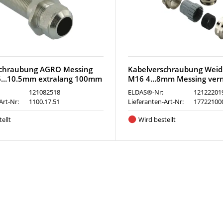
schraubung AGRO Messing
Kabelverschraubung Weid
6…10.5mm extralang 100mm
M16 4…8mm Messing vern
121082518
ELDAS®-Nr:
12122201
Art-Nr:
1100.17.51
Lieferanten-Art-Nr:
17722100
ellt
Wird bestellt