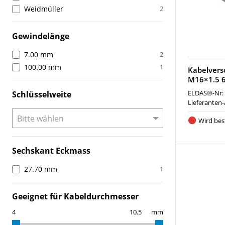
Weidmüller
2
Gewindelänge
7.00 mm
2
100.00 mm
1
Kabelver
M16×1.5 
ELDAS®-Nr:
Schlüsselweite
Lieferanten-
Wird best
Sechskant Eckmass
27.70 mm
1
Geeignet für Kabeldurchmesser
mm