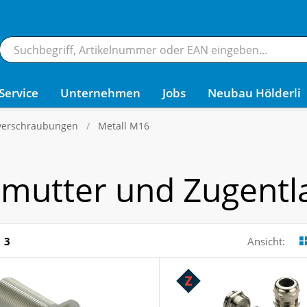
Service
Unternehmen
Jobs
Neubau Hölderli
verschraubungen
Metall M16
mutter und Zugentl
3
Ansicht: