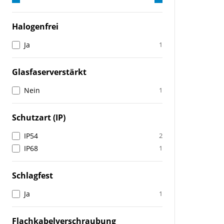
Halogenfrei
Ja
1
Glasfaserverstärkt
Nein
1
Schutzart (IP)
IP54
2
IP68
1
Schlagfest
Ja
1
Flachkabelverschraubung