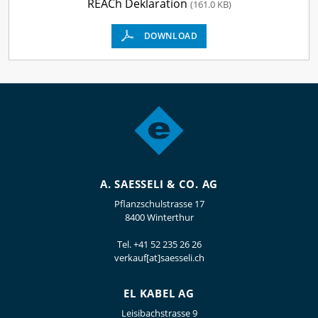
REACh Deklaration
(161.0 KB)
DOWNLOAD
A. SAESSELI & CO. AG
Pflanzschulstrasse 17
8400 Winterthur
Tel.
+41 52 235 26 26
verkauf[at]saesseli.ch
EL KABEL AG
Leisibachstrasse 9