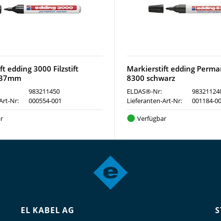
ft edding 3000 Filzstift
Markierstift edding Perm
137mm
8300 schwarz
983211450
ELDAS®-Nr:
98321124
Art-Nr:
000554-001
Lieferanten-Art-Nr:
001184-0
r
Verfügbar
EL KABEL AG
S