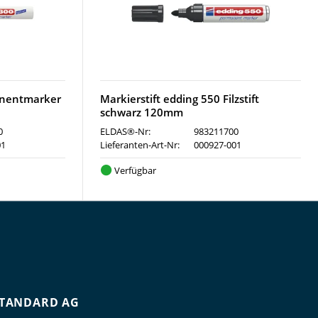
anentmarker
Markierstift edding 550 Filzstift
schwarz 120mm
0
ELDAS®-Nr:
983211700
01
Lieferanten-Art-Nr:
000927-001
Verfügbar
TANDARD AG