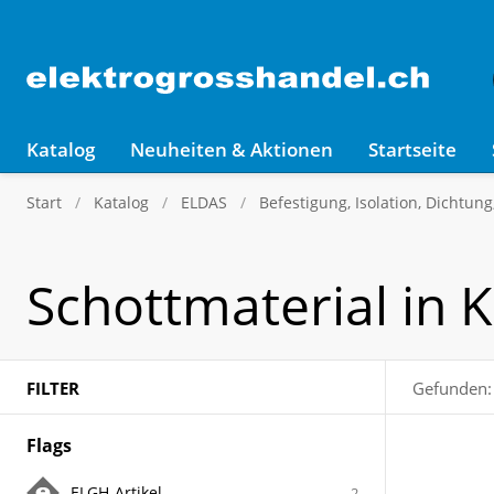
Katalog
Neuheiten & Aktionen
Startseite
Start
Katalog
ELDAS
Befestigung, Isolation, Dichtun
Schottmaterial in 
FILTER
Gefunden:
Flags
ELGH-Artikel
2