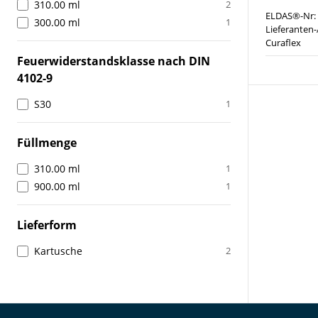
310.00 ml
2
ELDAS®-Nr:
300.00 ml
1
Lieferanten-
Curaflex
Feuerwiderstandsklasse nach DIN
4102-9
S30
1
Füllmenge
310.00 ml
1
900.00 ml
1
Lieferform
Kartusche
2