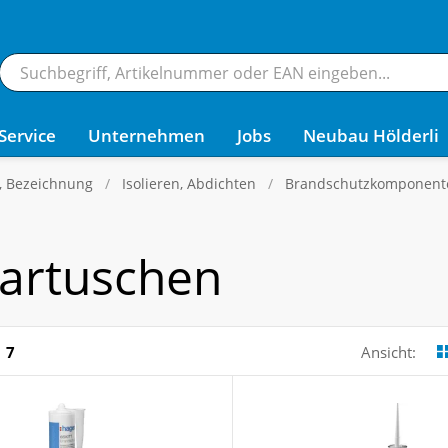
Service
Unternehmen
Jobs
Neubau Hölderli
g, Bezeichnung
Isolieren, Abdichten
Brandschutzkomponent
Kartuschen
7
Ansicht: