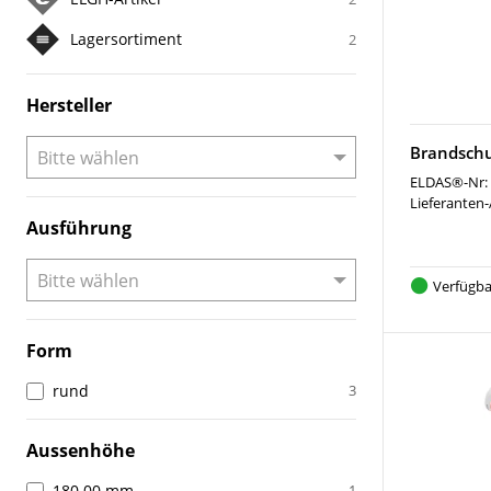
Lagersortiment
2
Hersteller
Brandschu
ELDAS®-Nr:
Lieferanten-
Ausführung
Verfügba
Form
rund
3
Aussenhöhe
180.00 mm
1