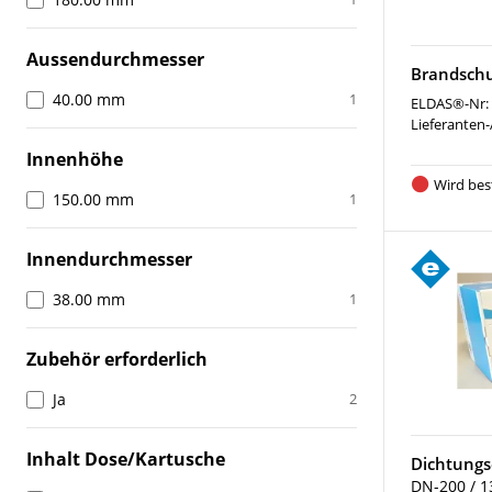
Aussendurchmesser
Brandschu
40.00 mm
1
ELDAS®-Nr:
Lieferanten-
Innenhöhe
Wird best
150.00 mm
1
Innendurchmesser
38.00 mm
1
Zubehör erforderlich
Ja
2
Inhalt Dose/Kartusche
Dichtungs
DN-200 / 