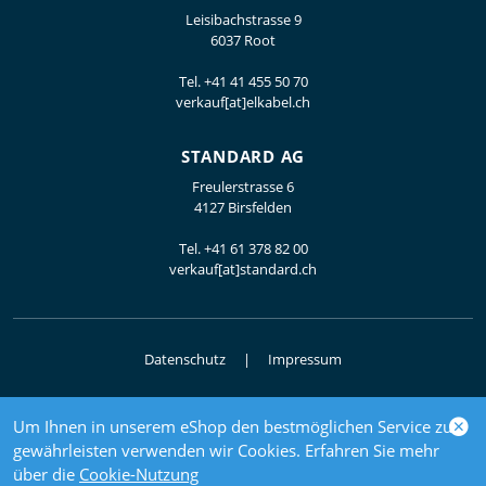
Leisibachstrasse 9
6037 Root
Tel.
+41 41 455 50 70
verkauf[at]elkabel.ch
STANDARD AG
Freulerstrasse 6
4127 Birsfelden
Tel.
+41 61 378 82 00
verkauf[at]standard.ch
Datenschutz
Impressum
Um Ihnen in unserem eShop den bestmöglichen Service zu
© 2026 Elektrogrosshandel
gewährleisten verwenden wir Cookies. Erfahren Sie mehr
powered by polynorm
über die
Cookie-Nutzung