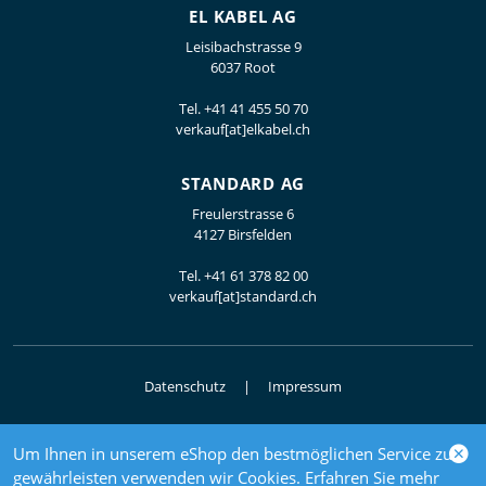
EL KABEL AG
Leisibachstrasse 9
6037 Root
Tel.
+41 41 455 50 70
verkauf[at]elkabel.ch
STANDARD AG
Freulerstrasse 6
4127 Birsfelden
Tel.
+41 61 378 82 00
verkauf[at]standard.ch
Datenschutz
Impressum
Um Ihnen in unserem eShop den bestmöglichen Service zu
© 2026 Elektrogrosshandel
gewährleisten verwenden wir Cookies. Erfahren Sie mehr