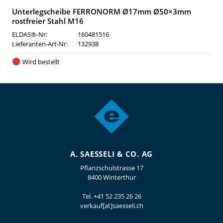
Unterlegscheibe FERRONORM Ø17mm Ø50×3mm
rostfreier Stahl M16
ELDAS®-Nr:
160481516
Lieferanten-Art-Nr:
132938
Wird bestellt
A. SAESSELI & CO. AG
Pflanzschulstrasse 17
8400 Winterthur
Tel.
+41 52 235 26 26
verkauf[at]saesseli.ch