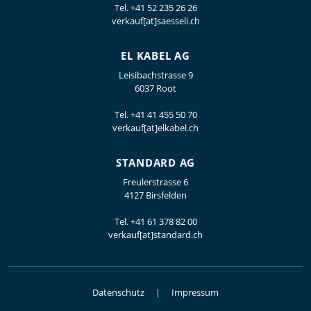
Tel.
+41 52 235 26 26
verkauf[at]saesseli.ch
EL KABEL AG
Leisibachstrasse 9
6037 Root
Tel.
+41 41 455 50 70
verkauf[at]elkabel.ch
STANDARD AG
Freulerstrasse 6
4127 Birsfelden
Tel.
+41 61 378 82 00
verkauf[at]standard.ch
Datenschutz
Impressum