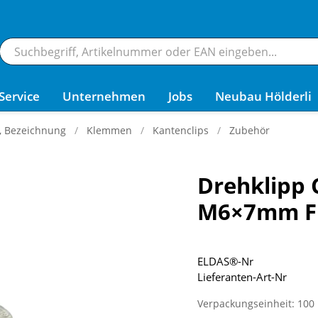
Service
Unternehmen
Jobs
Neubau Hölderli
g, Bezeichnung
Klemmen
Kantenclips
Zubehör
Drehklipp 
M6×7mm Fl
ELDAS®-Nr
Lieferanten-Art-Nr
Verpackungseinheit: 100