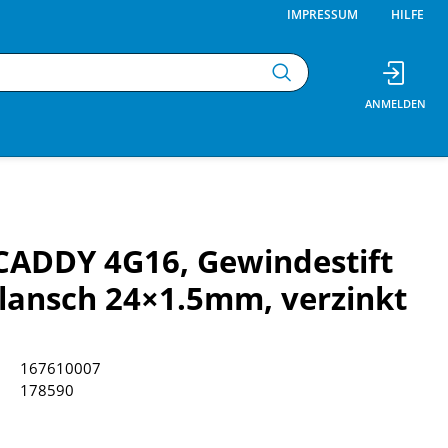
IMPRESSUM
HILFE
CADDY 4G16, Gewindestift
ansch 24×1.5mm, verzinkt
167610007
178590