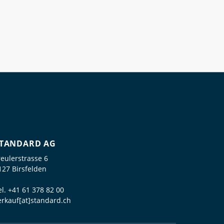
TANDARD AG
reulerstrasse 6
127 Birsfelden
el.
+41 61 378 82 00
erkauf[at]standard.ch