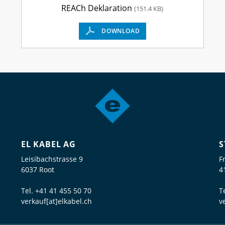
REACh Deklaration
(151.4 KB)
DOWNLOAD
EL KABEL AG
S
Leisibachstrasse 9
F
6037 Root
4
Tel.
+41 41 455 50 70
T
verkauf[at]elkabel.ch
v