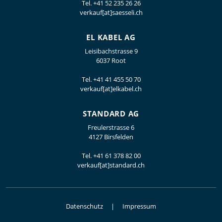
Tel.
+41 52 235 26 26
verkauf[at]saesseli.ch
EL KABEL AG
Leisibachstrasse 9
6037 Root
Tel.
+41 41 455 50 70
verkauf[at]elkabel.ch
STANDARD AG
Freulerstrasse 6
4127 Birsfelden
Tel.
+41 61 378 82 00
verkauf[at]standard.ch
Datenschutz
Impressum