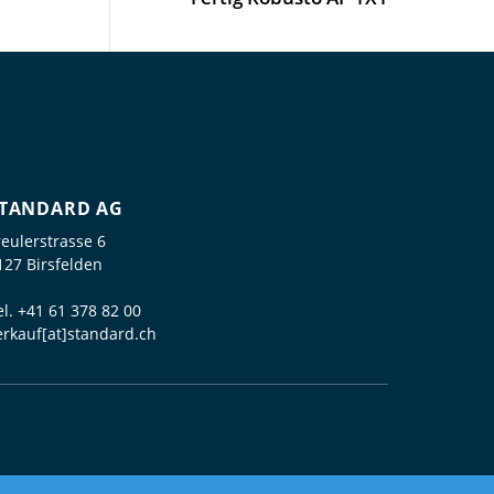
TANDARD AG
reulerstrasse 6
127 Birsfelden
el.
+41 61 378 82 00
erkauf[at]standard.ch
powered by polynorm