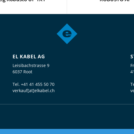
EL KABEL AG
S
Leisibachstrasse 9
F
6037 Root
4
Tel.
+41 41 455 50 70
T
verkauf[at]elkabel.ch
v