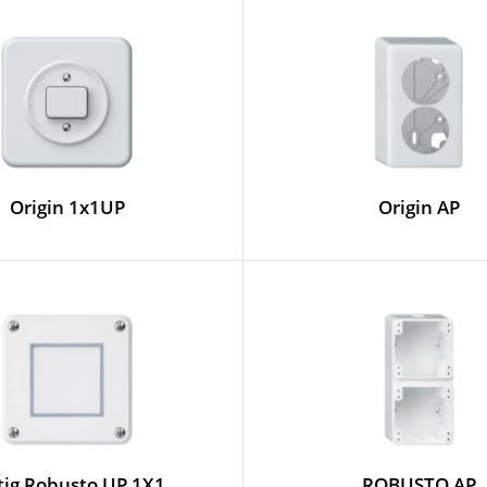
Origin 1x1UP
Origin AP
tig Robusto UP 1X1
ROBUSTO AP