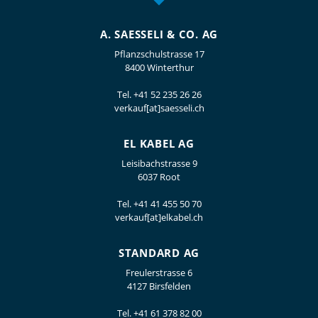
A. SAESSELI & CO. AG
Pflanzschulstrasse 17
8400 Winterthur
Tel.
+41 52 235 26 26
verkauf[at]saesseli.ch
EL KABEL AG
Leisibachstrasse 9
6037 Root
Tel.
+41 41 455 50 70
verkauf[at]elkabel.ch
STANDARD AG
Freulerstrasse 6
4127 Birsfelden
Tel.
+41 61 378 82 00