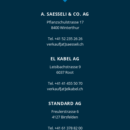
A. SAESSELI & CO. AG
Pflanzschulstrasse 17
8400 Winterthur
Tel.
+41 52 235 26 26
verkauf[at]saesseli.ch
EL KABEL AG
Leisibachstrasse 9
6037 Root
Tel.
+41 41 455 50 70
verkauf[at]elkabel.ch
STANDARD AG
Freulerstrasse 6
4127 Birsfelden
Tel.
+41 61 378 82 00