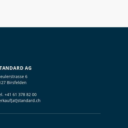
TANDARD AG
reulerstrasse 6
127 Birsfelden
el.
+41 61 378 82 00
erkauf[at]standard.ch