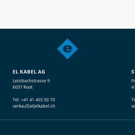
EL KABEL AG
S
Leisibachstrasse 9
F
6037 Root
4
Tel.
+41 41 455 50 70
T
verkauf[at]elkabel.ch
v