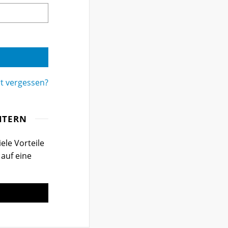
t vergessen?
ITERN
ele Vorteile
 auf eine