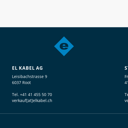
EL KABEL AG
S
Leisibachstrasse 9
F
6037 Root
4
Tel.
+41 41 455 50 70
T
verkauf[at]elkabel.ch
v