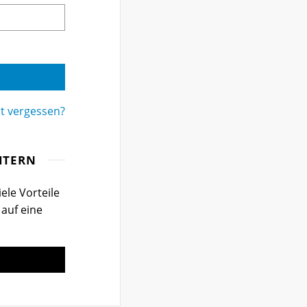
t vergessen?
ITERN
ele Vorteile
 auf eine