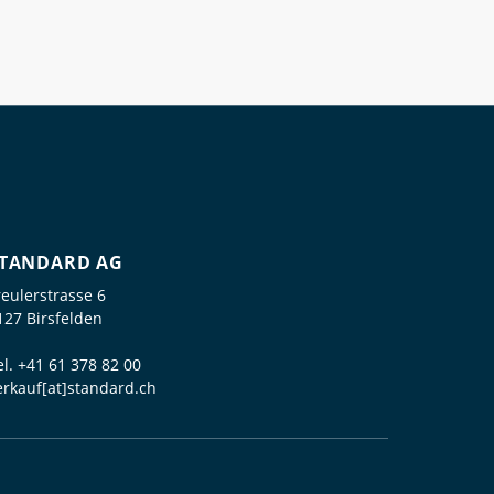
TANDARD AG
reulerstrasse 6
127 Birsfelden
el.
+41 61 378 82 00
erkauf[at]standard.ch