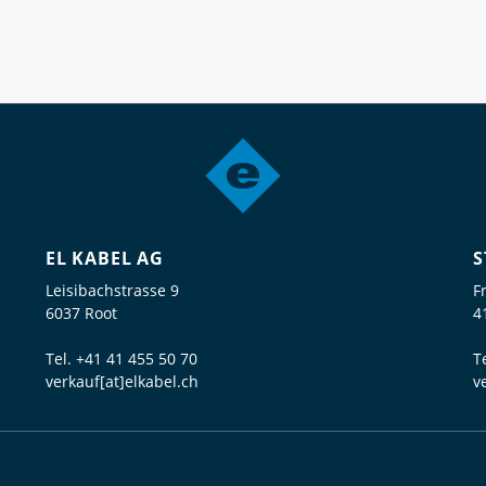
EL KABEL AG
S
Leisibachstrasse 9
F
6037 Root
4
Tel.
+41 41 455 50 70
T
verkauf[at]elkabel.ch
v