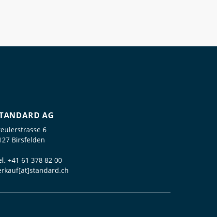
TANDARD AG
reulerstrasse 6
127 Birsfelden
el.
+41 61 378 82 00
erkauf[at]standard.ch