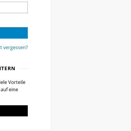
t vergessen?
ITERN
ele Vorteile
 auf eine