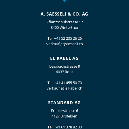
A. SAESSELI & CO. AG
Pflanzschulstrasse 17
8400 Winterthur
Tel.
+41 52 235 26 26
verkauf[at]saesseli.ch
EL KABEL AG
Leisibachstrasse 9
6037 Root
Tel.
+41 41 455 50 70
verkauf[at]elkabel.ch
STANDARD AG
Freulerstrasse 6
4127 Birsfelden
Tel.
+41 61 378 82 00