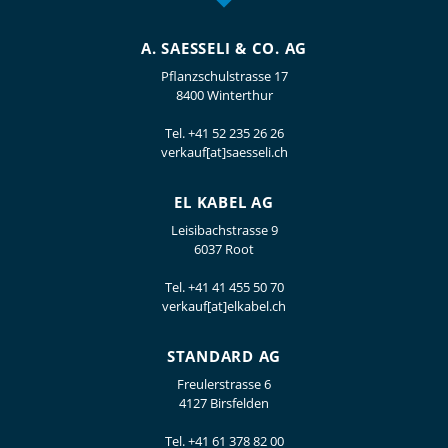
A. SAESSELI & CO. AG
Pflanzschulstrasse 17
8400 Winterthur
Tel.
+41 52 235 26 26
verkauf[at]saesseli.ch
EL KABEL AG
Leisibachstrasse 9
6037 Root
Tel.
+41 41 455 50 70
verkauf[at]elkabel.ch
STANDARD AG
Freulerstrasse 6
4127 Birsfelden
Tel.
+41 61 378 82 00