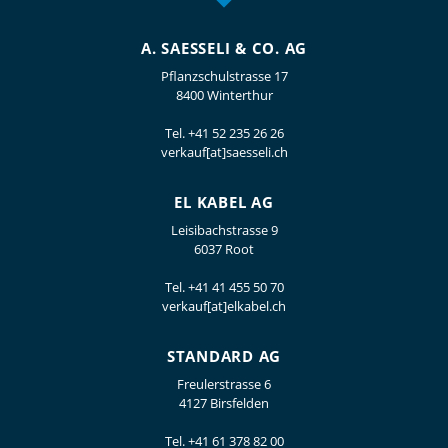
A. SAESSELI & CO. AG
Pflanzschulstrasse 17
8400 Winterthur
Tel.
+41 52 235 26 26
verkauf[at]saesseli.ch
EL KABEL AG
Leisibachstrasse 9
6037 Root
Tel.
+41 41 455 50 70
verkauf[at]elkabel.ch
STANDARD AG
Freulerstrasse 6
4127 Birsfelden
Tel.
+41 61 378 82 00