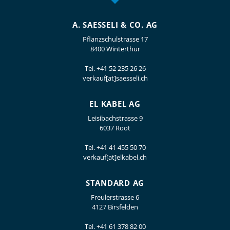
A. SAESSELI & CO. AG
Pflanzschulstrasse 17
8400 Winterthur
Tel.
+41 52 235 26 26
verkauf[at]saesseli.ch
EL KABEL AG
Leisibachstrasse 9
6037 Root
Tel.
+41 41 455 50 70
verkauf[at]elkabel.ch
STANDARD AG
Freulerstrasse 6
4127 Birsfelden
Tel.
+41 61 378 82 00