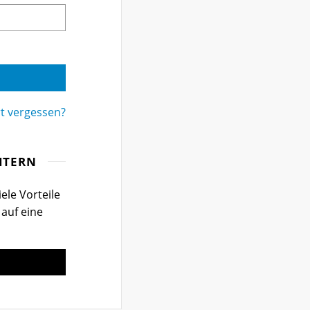
t vergessen?
ITERN
ele Vorteile
 auf eine