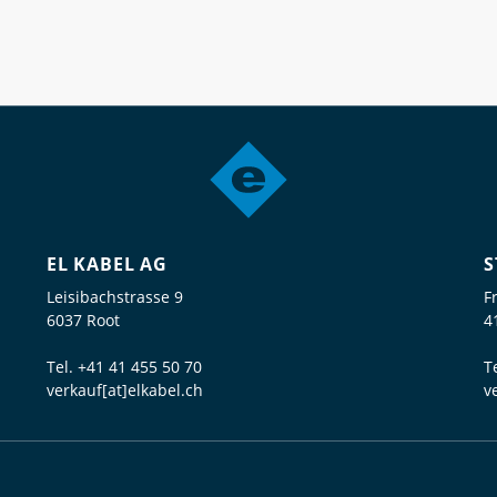
EL KABEL AG
S
Leisibachstrasse 9
F
6037 Root
4
Tel.
+41 41 455 50 70
T
verkauf[at]elkabel.ch
v