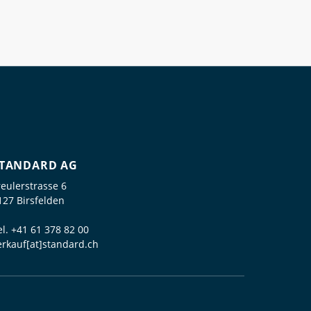
TANDARD AG
reulerstrasse 6
127 Birsfelden
el.
+41 61 378 82 00
erkauf[at]standard.ch