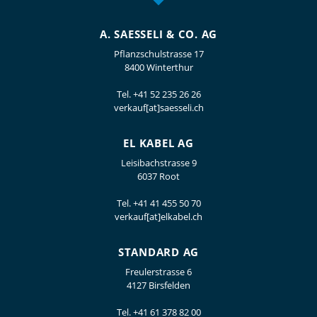
A. SAESSELI & CO. AG
Pflanzschulstrasse 17
8400 Winterthur
Tel.
+41 52 235 26 26
verkauf[at]saesseli.ch
EL KABEL AG
Leisibachstrasse 9
6037 Root
Tel.
+41 41 455 50 70
verkauf[at]elkabel.ch
STANDARD AG
Freulerstrasse 6
4127 Birsfelden
Tel.
+41 61 378 82 00