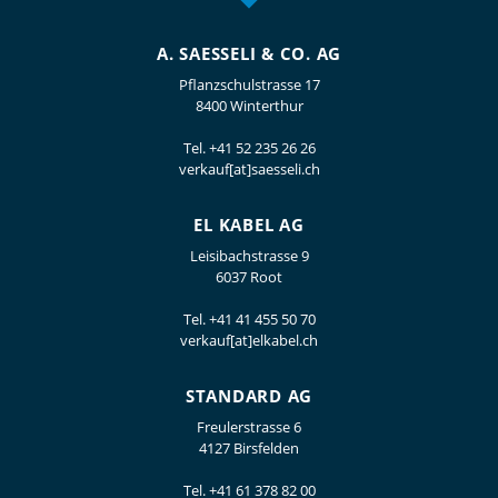
A. SAESSELI & CO. AG
Pflanzschulstrasse 17
8400 Winterthur
Tel.
+41 52 235 26 26
verkauf[at]saesseli.ch
EL KABEL AG
Leisibachstrasse 9
6037 Root
Tel.
+41 41 455 50 70
verkauf[at]elkabel.ch
STANDARD AG
Freulerstrasse 6
4127 Birsfelden
Tel.
+41 61 378 82 00