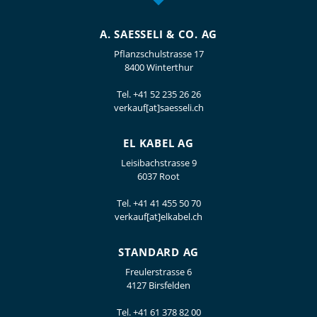
A. SAESSELI & CO. AG
Pflanzschulstrasse 17
8400 Winterthur
Tel.
+41 52 235 26 26
verkauf[at]saesseli.ch
EL KABEL AG
Leisibachstrasse 9
6037 Root
Tel.
+41 41 455 50 70
verkauf[at]elkabel.ch
STANDARD AG
Freulerstrasse 6
4127 Birsfelden
Tel.
+41 61 378 82 00