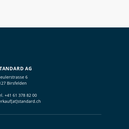
TANDARD AG
reulerstrasse 6
127 Birsfelden
el.
+41 61 378 82 00
erkauf[at]standard.ch