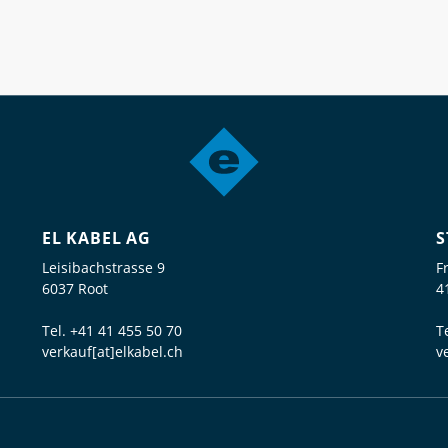
EL KABEL AG
S
Leisibachstrasse 9
F
6037 Root
4
Tel.
+41 41 455 50 70
T
verkauf[at]elkabel.ch
v