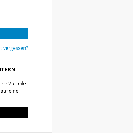
t vergessen?
ITERN
ele Vorteile
 auf eine