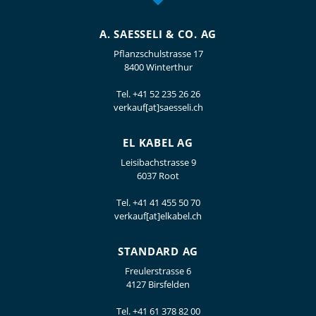
A. SAESSELI & CO. AG
Pflanzschulstrasse 17
8400 Winterthur
Tel.
+41 52 235 26 26
verkauf[at]saesseli.ch
EL KABEL AG
Leisibachstrasse 9
6037 Root
Tel.
+41 41 455 50 70
verkauf[at]elkabel.ch
STANDARD AG
Freulerstrasse 6
4127 Birsfelden
Tel.
+41 61 378 82 00