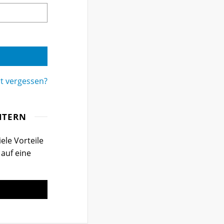
t vergessen?
ITERN
ele Vorteile
 auf eine