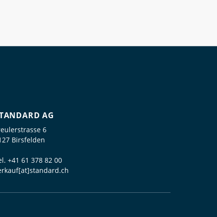
TANDARD AG
reulerstrasse 6
127 Birsfelden
el.
+41 61 378 82 00
erkauf[at]standard.ch