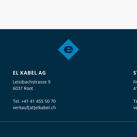
EL KABEL AG
S
Leisibachstrasse 9
F
6037 Root
4
Tel.
+41 41 455 50 70
T
verkauf[at]elkabel.ch
v