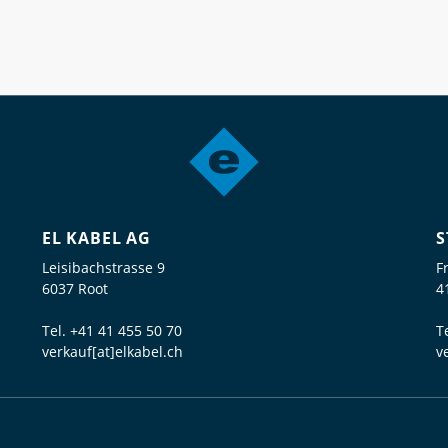
EL KABEL AG
S
Leisibachstrasse 9
F
6037 Root
4
Tel.
+41 41 455 50 70
T
verkauf[at]elkabel.ch
v