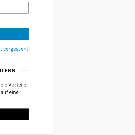
t vergessen?
ITERN
ele Vorteile
 auf eine