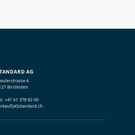
TANDARD AG
reulerstrasse 6
127 Birsfelden
el.
+41 61 378 82 00
erkauf[at]standard.ch