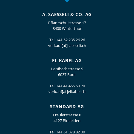
A. SAESSELI & CO. AG
Pflanzschulstrasse 17
8400 Winterthur
Tel.
+41 52 235 26 26
verkauf[at]saesseli.ch
EL KABEL AG
Leisibachstrasse 9
6037 Root
Tel.
+41 41 455 50 70
verkauf[at]elkabel.ch
STANDARD AG
Freulerstrasse 6
4127 Birsfelden
Tel.
+41 61 378 82 00