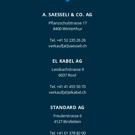
A. SAESSELI & CO. AG
Pflanzschulstrasse 17
8400 Winterthur
Tel.
+41 52 235 26 26
verkauf[at]saesseli.ch
EL KABEL AG
Leisibachstrasse 9
6037 Root
Tel.
+41 41 455 50 70
verkauf[at]elkabel.ch
STANDARD AG
Freulerstrasse 6
4127 Birsfelden
Tel.
+41 61 378 82 00